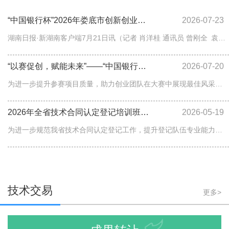
“中国银行杯”2026年娄底市创新创业暨“创客中国”大赛启幕
2026-07-23
湖南日报·新湖南客户端7月21日讯（记者 肖洋桂 通讯员 曾刚全 袁娜 彭金春）盛夏七月，湘中大地创新创业热潮涌动。今日，备受瞩目的“中国银行杯”2026年娄底市创新创业暨“创客中国”大赛正式拉开帷幕。历经初赛遴选，37个从全市近百个报名项目中脱颖而出的优质项目晋级决赛现场，同台竞技、展开激烈角逐。本次大赛由湖南省科学技术厅、湖南省工业和信息化厅指导，娄底市人民政府主办，娄底市科学技术局、市工业和信息化局、市财政局联合承办，中国银行娄底分行冠名支持，潇湘科技要素大市场娄底分市场具体执行。大赛以“逐梦娄底 创启未来”为主题，参赛项目紧密锚定娄底“材料谷”建设目标与“1743”产业发展定位。37个决赛项目广泛覆盖新材料、高端装备制造、新一代信息技术、新能源与节能环保、生物医药等全市重点发展领域，集中展现娄底各类经营主体在产业转型升级进程中迸发的创新活力与探索突破。其中，新材料领域项目尤为集中，“高导热氮化物陶瓷粉体的产业化关键技术开发”“高端层状金属复合材料的研发与产业化”等一批科技含量高的项目备受关注。相较于往届赛事，本届大赛一大亮点为首次增设大学生创业组别，菌芯智育-羊肚菌育种栽培全链条自主生物科创体系”“茶产品创新创业项目”“耕甜——错峰鲜果生态农旅共富项目”等大学生创业项目依次登台，展现了青年一代投身创新创业的蓬勃朝气。为持续激发市场创新活力，娄底市持续落地“以赛代评”激励举措，对获奖主体给予项目资金扶持。决赛环节统一采用“项目陈述+评委问答”考评模式，由5位来自创投、技术、财务领域的专家评委从技术创新、商业模式、市场潜力等维度综合评分，赛事最终将评选出一等奖1名、二等奖3名、三等奖5名，部分优质获奖项目还将择优推荐代表娄底晋级省级“创客中国”大赛赛场。据介绍，娄底市已连续多年举办市级创新创业大赛，逐步搭建起面向中小微企业、初创创客团队，集项目展示、孵化培育、产融对接、协同创新于一体的综合性服务平台。赛事不仅汇聚了一批优质科创项目与硬核创业团队，更为娄底“材料谷”建设、经济高质量可持续发展源源不断注入科创活水。
“以赛促创，赋能未来”——“中国银行杯”2026年娄底市创新创业暨“创客中国”大赛赛前培训会圆满举行
2026-07-20
为进一步提升参赛项目质量，助力创业团队在大赛中展现最佳风采，7月18日，“中国银行杯”2026年娄底市创新创业暨“创客中国”大赛赛前培训会在娄底经开区创新大厦6楼培训室成功举办。本次活动汇聚了来自全市的优秀创客团队、企业代表及多位资深评审专家，通过实战演练与精准指导，为即将到来的决赛吹响了冲锋号角。实战模拟，打磨“硬核”路演技巧本次培训会紧扣“实战”二字，完全按照正式比赛流程进行模拟。在路演环节，各参赛团队依次登台，围绕项目亮点、商业模式、市场前景及核心竞争力进行了精彩陈述。专家们则从投资人视角出发，针对路演逻辑、PPT呈现、时间控制及答辩技巧等方面进行了“一对一”的犀利点评与深度剖析。“以前觉得只要技术好就行，今天听了专家的点评才发现，如何把技术讲得让评委和投资人听得懂、感兴趣，也是一门大学问。”一位参赛负责人在培训后表示，这种沉浸式的模拟演练让他们发现了自身存在的盲点，对接下来的正式比赛充满了信心。金融对接，注入“活水”助企成长除了技巧的提升，本次培训会还特别设置了科技金融政银企对接环节。针对初创企业普遍关心的融资难、融资贵问题，现场邀请了多家金融机构代表与参赛团队面对面交流。专家们不仅解读了最新的科技金融政策，还就如何优化商业计划书以符合资方要求提供了专业建议，有效搭建了项目与资本之间的沟通桥梁，真正实现了“以赛促融、以赛促创”。蓄势待发，点燃娄底创新引擎此次赛前培训会不仅是一次技能的提升营，更是一次创新的动员令。通过高强度的集训与交流，参赛团队进一步理清了发展思路，明确了优化方向。随着决赛的临近，娄底市的创新创业氛围愈发浓厚。本次大赛不仅为广大创客提供了一个展示自我、对接资源的广阔舞台，更将成为推动娄底市产业结构优化升级、经济高质量发展的重要引擎。接下来，所有参赛团队将以更加饱满的热情和专业的姿态迎接决赛的挑战，共同见证娄底创新创业力量的崛起。
2026年全省技术合同认定登记培训班成功举办
2026-05-19
为进一步规范我省技术合同认定登记工作，提升登记队伍专业能力，5月18日，省科技厅在娄底市举办2026年全省技术合同认定登记培训班。工业和信息化部科技司技术服务与成果产业化处处长张志分，省科技厅党组成员、副厅长周斌，娄底市副市长傅小松出席开班式。来自各市州科技局、省内本科院校、技术合同认定登记机构、潇湘科技要素大市场分市场等相关负责同志共180余人参加培训。周斌在讲话中肯定了近年来全省技术合同认定登记工作取得的成效，分析了当前面临的形势与问题，要求各地高度重视认定登记工作，将其作为促进科技成果转化、优化营商环境的重要抓手，强化政策学习和规范执行，严格落实大额合同省级审核等新要求，切实提升业务能力和服务水平，推动全省技术合同认定登记实现量质双升。培训期间，来自北京大学和省内有关单位的专家，围绕科技创新与产业创新融合发展、新版《技术合同认定登记管理办法》及《技术合同认定登记规则》解读、税收优惠政策适用、技术合同认定登记实务操作等内容进行专题授课，并与学员互动交流。培训还组织了技术合同认定登记员考试，考核合格者将获发登记员证书。本次培训由省科技厅主办，省技术产权交易中心、娄底市科技局承办，省技术产权交易所公司、潇湘科技要素大市场娄底分市场协办。下一步，省科技厅将于5月下旬至6月初在各市州组织开展技术合同认定登记政策轮训工作，进一步促进相关政策落地落实。来源：科技成果转化促进处、省技术产权交易中心编辑：省科技事务中心审核：省科技厅办公室
技术交易
更多>