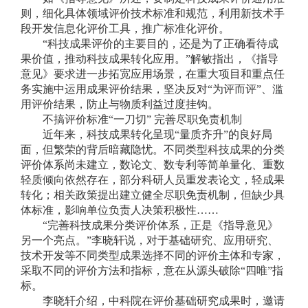
则，细化具体领域评价技术标准和规范，利用新技术手
段开发信息化评价工具，推广标准化评价。
“科技成果评价的主要目的，还是为了正确看待成
果价值，推动科技成果转化应用。”解敏指出，《指导
意见》要求进一步拓宽应用场景，在重大项目和重点任
务实施中运用成果评价结果，坚决反对“为评而评”、滥
用评价结果，防止与物质利益过度挂钩。
不搞评价标准“一刀切” 完善尽职免责机制
近年来，科技成果转化呈现“量质齐升”的良好局
面，但繁荣的背后暗藏隐忧。不同类型科技成果的分类
评价体系尚未建立，数论文、数专利等简单量化、重数
轻质倾向依然存在，部分科研人员重发表论文，轻成果
转化；相关政策提出建立健全尽职免责机制，但缺少具
体标准，影响单位负责人决策积极性……
“完善科技成果分类评价体系，正是《指导意见》
另一个亮点。”李晓轩说，对于基础研究、应用研究、
技术开发等不同类型成果选择不同的评价主体和专家，
采取不同的评价方法和指标，意在从源头破除“四唯”指
标。
李晓轩介绍，中科院在评价基础研究成果时，邀请