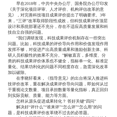
早在2018年，中共中央办公厅、国务院办公厅印发
《关于深化项目评审、人才评价、机构评估改革的意
见》，对完善科技项目成果评价提出了明确要求。3年
来，“三评”改革取得阶段性成效，但科技成果评价顶层
设计和系统部署还不充分，存在不适应高质量发展和科
技自立自强的问题。
“我们调研发现，科技成果评价机制存在一些突出
问题。比如，科技成果的评价导向作用和价值发现作用
发挥不够，对促进产出高质量成果和激励创新主体、科
研人员积极性的效果不充分。”解敏直言，多维度、分
类的科技成果评价体系也不健全，指标单一化、标准定
量化、结果功利化的问题不同程度存在，急需深化改革
加以破除。
在李晓轩看来，《指导意见》的出台将深入推进科
技评价改革，重在解决成果评价导向问题，即如何从过
于重视论文数量、项目承担数量等量化指标，真正回归
到实际贡献、质量、能力等方面。
怎样从源头促进成果转化？ 答好关键“四问”
解决好“评什么”“谁来评”“怎么评”“怎么用”的问
题，是科技成果评价改革绕不过去的必答题。