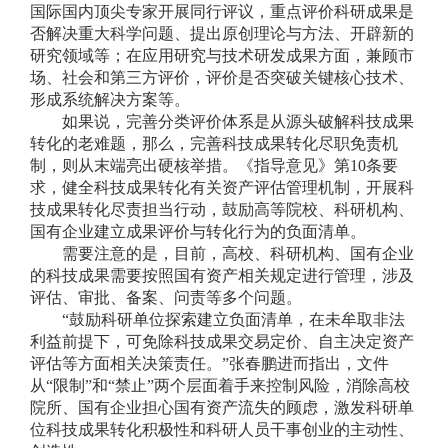
国际国内顶尖专家开展同行评议，重点评价科研成果是
否解决重大科学问题、提出原创理论与方法、开辟新的
研究领域等；在应用研究与技术研发成果方面，兼顾市
场、社会和第三方评价，评价是否突破关键核心技术、
形成系统解决方案等。
如果说，完善分类评价体系是从源头破解科技成果
转化的老难题，那么，完善科技成果转化尽职免责机
制，则从末端亮出硬核举措。《指导意见》第10条要
求，健全科技成果转化有关资产评估管理机制，开展科
技成果转化尽责担当行动，鼓励高等院校、科研机构、
国有企业建立成果评价与转化行为的负面清单。
需要注意的是，目前，高校、科研机构、国有企业
的科技成果需要按照国有资产相关规定进行管理，涉及
评估、审批、备案、问责等多个问题。
“鼓励科研单位探索建立负面清单，在未牟取非法
利益前提下，可免除科技成果交易定价、自主决定资产
评估等方面相关决策责任。”张春鹏进而指出，文件
从“限制”和“禁止”两个层面着手来控制风险，消除高校
院所、国有企业担心国有资产流失的顾虑，激发科研单
位科技成果转化积极性和科研人员干事创业的主动性、