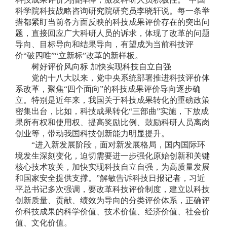
科学院科技战略咨询研究院研究员李晓轩说。每一条举
措都紧盯当前各方面反映的科技成果评价存在的突出问
题，直接回应广大科研人员的诉求，体现了改革的问题
导向、目标导向和结果导向，有望成为当前科技评
价“破四唯”“立新标”改革的新样板。
树好评价风向标 加快实现科技自立自强
党的十八大以来，党中央系统部署推进科技评价体
系改革，聚焦“四个面向”的科技成果评价导向逐步确
立。特别是近年来，我国关于科技成果转化的重磅政策
密集出台，比如，科技成果转化“三部曲”实施，下放成
果所有权和使用权、提高奖励比例、鼓励科研人员离岗
创业等，带动我国科技创新能力明显提升。
“进入新发展阶段，面对新发展格局，国内国际环
境发生深刻变化，迫切需要进一步强化原始创新和关键
核心技术攻关，加快实现科技自立自强，为高质量发展
和国家安全提供支撑。”解敏告诉科技日报记者，习近
平总书记多次强调，要改革科技评价制度，建立以科技
创新质量、贡献、绩效为导向的分类评价体系，正确评
价科技成果的科学价值、技术价值、经济价值、社会价
值、文化价值。